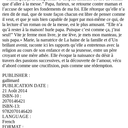
que d’aller à la messe.” Papa, furieux, se retourne contre maman et
l’accuse de saper les fondements de ma foi. Elle rétorque qu’elle n’a
rien dit de mal, que de toute façon chacun est libre de penser comme
il veut, et que je suis bien capable de juger par moi-même ce qui, de
la lecture d’un roman ou de la messe, est le plus amusant. “Elle n’a
qu’à rester à la maison! hurle papa. Puisque c’est comme ça, j’irai
seul!” Vite je ferme mon livre, je me lève, je mets mon manteau, je
suis papa.» Marie, la narratrice de La haine de la famille et d’Un
brillant avenir, raconte ici les rapports qu’elle a entretenus avec la
religion au cours de son enfance et de sa jeunesse, entre un père
croyant et une mère athée. Elle évoque la naissance du désir à
travers des passions successives, et la découverte de l’amour, vécu
d’abord comme une crucifixion, puis comme une rédemption.
PUBLISHER :
gallimard
PUBLICATION DATE :
21 Août 2014
ISBN-10 :
2070146421
ISBN-13:
9782070146420
LANGUAGE :
French
FORMAT :