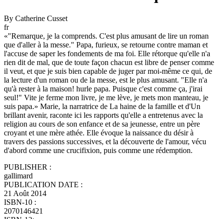
By Catherine Cusset
fr
«"Remarque, je la comprends. C'est plus amusant de lire un roman
que d'aller à la messe." Papa, furieux, se retourne contre maman et
l'accuse de saper les fondements de ma foi. Elle rétorque qu'elle n'a
rien dit de mal, que de toute façon chacun est libre de penser comme
il veut, et que je suis bien capable de juger par moi-même ce qui, de
la lecture d'un roman ou de la messe, est le plus amusant. "Elle n'a
qu'à rester à la maison! hurle papa. Puisque c'est comme ça, j'irai
seul!" Vite je ferme mon livre, je me lève, je mets mon manteau, je
suis papa.» Marie, la narratrice de La haine de la famille et d'Un
brillant avenir, raconte ici les rapports qu'elle a entretenus avec la
religion au cours de son enfance et de sa jeunesse, entre un père
croyant et une mère athée. Elle évoque la naissance du désir à
travers des passions successives, et la découverte de l'amour, vécu
d'abord comme une crucifixion, puis comme une rédemption.
PUBLISHER :
gallimard
PUBLICATION DATE :
21 Août 2014
ISBN-10 :
2070146421