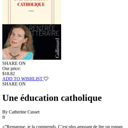
SHARE ON
Our price:
$18.82
ADD TO WISHLIST
SHARE ON
Une éducation catholique
By Catherine Cusset
fr
«”Remarque, je la comprends. C’est plus amusant de lire un roman