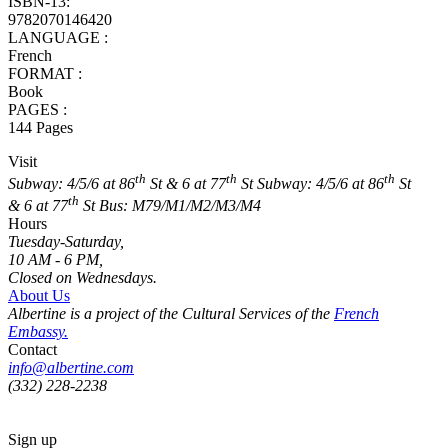
ISBN-13:
9782070146420
LANGUAGE :
French
FORMAT :
Book
PAGES :
144 Pages
Visit
th
th
th
Subway: 4/5/6 at 86
St & 6 at 77
St
Subway: 4/5/6 at 86
St
th
& 6 at 77
St
Bus: M79/M1/M2/M3/M4
Hours
Tuesday-Saturday,
10 AM - 6 PM,
Closed on Wednesdays.
About Us
Albertine is a project of the Cultural Services of the
French
Embassy.
Contact
info@albertine.com
(332) 228-2238
Sign up