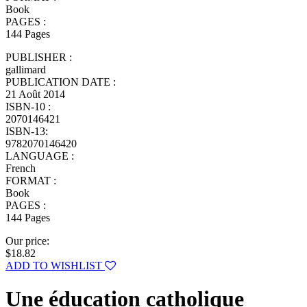
Book
PAGES :
144 Pages
PUBLISHER :
gallimard
PUBLICATION DATE :
21 Août 2014
ISBN-10 :
2070146421
ISBN-13:
9782070146420
LANGUAGE :
French
FORMAT :
Book
PAGES :
144 Pages
Our price:
$18.82
ADD TO WISHLIST
Une éducation catholique