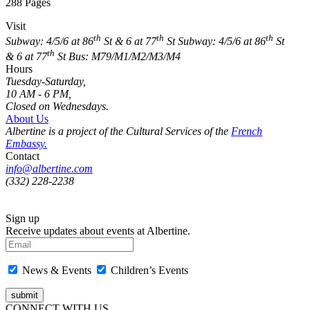
288 Pages
Visit
th
th
th
Subway: 4/5/6 at 86
St & 6 at 77
St
Subway: 4/5/6 at 86
St
th
& 6 at 77
St
Bus: M79/M1/M2/M3/M4
Hours
Tuesday-Saturday,
10 AM - 6 PM,
Closed on Wednesdays.
About Us
Albertine is a project of the Cultural Services of the
French
Embassy.
Contact
info@albertine.com
(332) 228-2238
Sign up
Receive updates about events at Albertine.
News & Events
Children’s Events
CONNECT WITH US