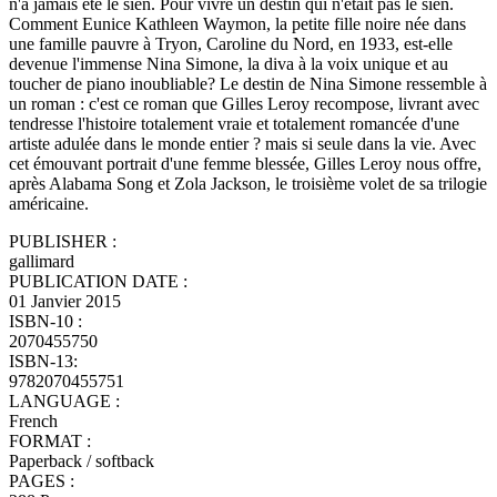
n'a jamais été le sien. Pour vivre un destin qui n'était pas le sien.
Comment Eunice Kathleen Waymon, la petite fille noire née dans
une famille pauvre à Tryon, Caroline du Nord, en 1933, est-elle
devenue l'immense Nina Simone, la diva à la voix unique et au
toucher de piano inoubliable? Le destin de Nina Simone ressemble à
un roman : c'est ce roman que Gilles Leroy recompose, livrant avec
tendresse l'histoire totalement vraie et totalement romancée d'une
artiste adulée dans le monde entier ? mais si seule dans la vie. Avec
cet émouvant portrait d'une femme blessée, Gilles Leroy nous offre,
après Alabama Song et Zola Jackson, le troisième volet de sa trilogie
américaine.
PUBLISHER :
gallimard
PUBLICATION DATE :
01 Janvier 2015
ISBN-10 :
2070455750
ISBN-13:
9782070455751
LANGUAGE :
French
FORMAT :
Paperback / softback
PAGES :