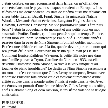
J’étais célèbre, on me reconnaissait dans la rue, on m’offrait des
concerts dans tout le pays, mes disques sortaient en Europe… Les
télévisions me demandaient, les stars de cinéma aussi me réclamaient
à leur table, Lauren Bacall, Frank Sinatra, la minuscule Natalie
Wood… Mes amis étaient écrivains, Langston Hughes, James
Baldwin, Lorraine Hansberry. Ma vie pourrait-elle jamais être plus
belle? J’étais la coqueluche du moment et une petite voix en moi
susurrait : Profite, Eunice, ça n’aura peut-être qu’un temps. Eunice,
c’était mon vrai nom. Maintenant je l’ai oublié. Cinquante années
passées dans la peau de Nina Simone m’ont fait oublier mon nom.
Et c’est une drôle de chose, à la fin, que de devoir porter un nom qui
n’a jamais été le sien. Pour vivre un destin qui n’était pas le sien.
Comment Eunice Kathleen Waymon, la petite fille noire née dans
une famille pauvre à Tryon, Caroline du Nord, en 1933, est-elle
devenue l’immense Nina Simone, la diva à la voix unique et au
toucher de piano inoubliable? Le destin de Nina Simone ressemble à
un roman : c’est ce roman que Gilles Leroy recompose, livrant avec
tendresse l’histoire totalement vraie et totalement romancée d’une
artiste adulée dans le monde entier ? mais si seule dans la vie. Avec
cet émouvant portrait d’une femme blessée, Gilles Leroy nous offre,
après Alabama Song et Zola Jackson, le troisième volet de sa trilogie
américaine.
PUBLISHER :
gallimard