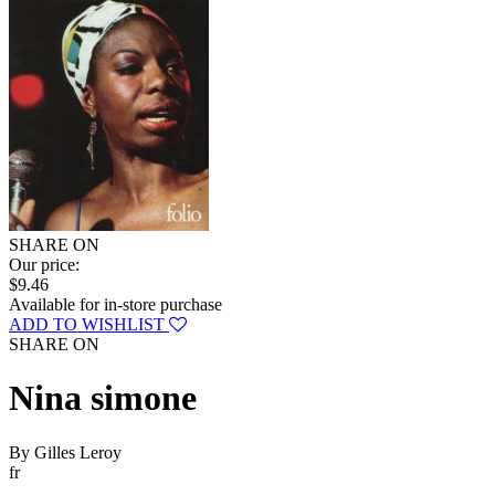
SHARE ON
Our price:
$9.46
Available for in-store purchase
ADD TO WISHLIST
SHARE ON
Nina simone
By Gilles Leroy
fr