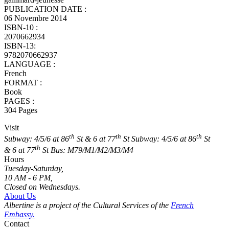
PUBLICATION DATE :
06 Novembre 2014
ISBN-10 :
2070662934
ISBN-13:
9782070662937
LANGUAGE :
French
FORMAT :
Book
PAGES :
304 Pages
Visit
th
th
th
Subway: 4/5/6 at 86
St & 6 at 77
St
Subway: 4/5/6 at 86
St
th
& 6 at 77
St
Bus: M79/M1/M2/M3/M4
Hours
Tuesday-Saturday,
10 AM - 6 PM,
Closed on Wednesdays.
About Us
Albertine is a project of the Cultural Services of the
French
Embassy.
Contact