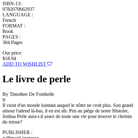
ISBN-13:
9782070662937
LANGUAGE :
French
FORMAT :
Book
PAGES :
304 Pages
Our price:
$18.94
ADD TO WISHLIST
Le livre de perle
By Timothee De Fombelle
fr
Il vient d'un monde lointain auquel le nôtre ne croit plus. Son grand
amour l'attend là-bas, il en est sûr. Pris au piège de notre Histoire,
Joshua Perle aura-t-il assez de toute une vie pour trouver le chemin
du retour?
PUBLISHER :
gallimard-jeunesse