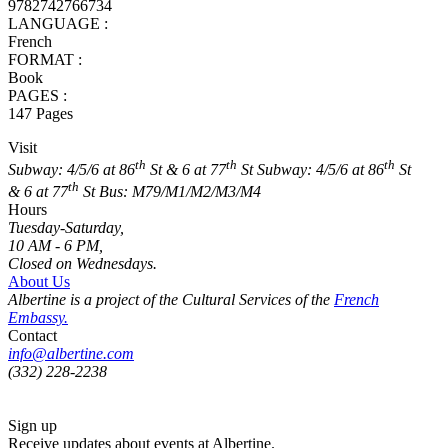
9782742766734
LANGUAGE :
French
FORMAT :
Book
PAGES :
147 Pages
Visit
th
th
th
Subway: 4/5/6 at 86
St & 6 at 77
St
Subway: 4/5/6 at 86
St
th
& 6 at 77
St
Bus: M79/M1/M2/M3/M4
Hours
Tuesday-Saturday,
10 AM - 6 PM,
Closed on Wednesdays.
About Us
Albertine is a project of the Cultural Services of the
French
Embassy.
Contact
info@albertine.com
(332) 228-2238
Sign up
Receive updates about events at Albertine.