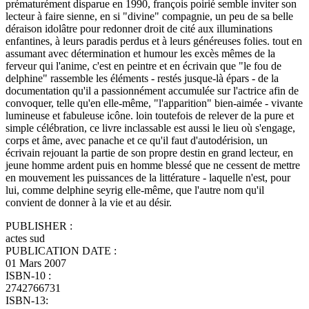
prématurément disparue en 1990, françois poirié semble inviter son
lecteur à faire sienne, en si "divine" compagnie, un peu de sa belle
déraison idolâtre pour redonner droit de cité aux illuminations
enfantines, à leurs paradis perdus et à leurs généreuses folies. tout en
assumant avec détermination et humour les excès mêmes de la
ferveur qui l'anime, c'est en peintre et en écrivain que "le fou de
delphine" rassemble les éléments - restés jusque-là épars - de la
documentation qu'il a passionnément accumulée sur l'actrice afin de
convoquer, telle qu'en elle-même, "l'apparition" bien-aimée - vivante
lumineuse et fabuleuse icône. loin toutefois de relever de la pure et
simple célébration, ce livre inclassable est aussi le lieu où s'engage,
corps et âme, avec panache et ce qu'il faut d'autodérision, un
écrivain rejouant la partie de son propre destin en grand lecteur, en
jeune homme ardent puis en homme blessé que ne cessent de mettre
en mouvement les puissances de la littérature - laquelle n'est, pour
lui, comme delphine seyrig elle-même, que l'autre nom qu'il
convient de donner à la vie et au désir.
PUBLISHER :
actes sud
PUBLICATION DATE :
01 Mars 2007
ISBN-10 :
2742766731
ISBN-13: