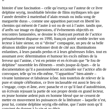
histoire d’une fascination – celle qu’exerça sur l’auteur de ce livre
delphine seyrig, inoubliable héroïne de films mythiques tels que
l’année dernière à marienbad d’alain resnais ou india song de
marguerite duras -, comme une apparition parcourt en liberté les
chemins qui mènent de l’autre à soi ou de soi à l’autre. tandis que,
d’arrêts sur image en digressions, d’événements objectifs en
rencontres fantasmées, se dessine le chatoyant portrait de l’actrice
prématurément disparue en 1990, françois poirié semble inviter son
lecteur à faire sienne, en si “divine” compagnie, un peu de sa belle
déraison idolâtre pour redonner droit de cité aux illuminations
enfantines, à leurs paradis perdus et à leurs généreuses folies. tout en
assumant avec détermination et humour les excès mêmes de la
ferveur qui l’anime, c’est en peintre et en écrivain que “le fou de
delphine” rassemble les éléments – restés jusque-là épars – de la
documentation qu’il a passionnément accumulée sur l’actrice afin de
convoquer, telle qu’en elle-même, “l’apparition” bien-aimée –
vivante lumineuse et fabuleuse icône. loin toutefois de relever de la
pure et simple célébration, ce livre inclassable est aussi le lieu où
s’engage, corps et âme, avec panache et ce qu’il faut d’autodérision,
un écrivain rejouant la partie de son propre destin en grand lecteur,
en jeune homme ardent puis en homme blessé que ne cessent de
mettre en mouvement les puissances de la littérature – laquelle n’est,
pour lui, comme delphine seyrig elle-même, que l’autre nom qu’il
convient de donner à la vie et au désir.